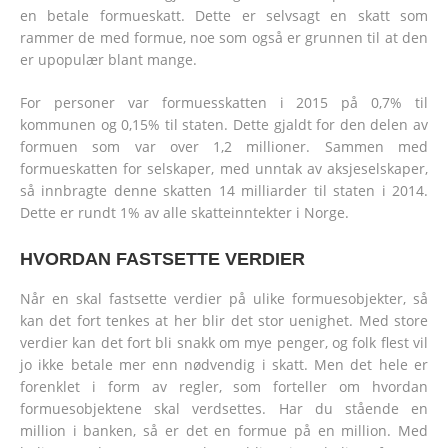
en betale formueskatt. Dette er selvsagt en skatt som
rammer de med formue, noe som også er grunnen til at den
er upopulær blant mange.
For personer var formuesskatten i 2015 på 0,7% til
kommunen og 0,15% til staten. Dette gjaldt for den delen av
formuen som var over 1,2 millioner. Sammen med
formueskatten for selskaper, med unntak av aksjeselskaper,
så innbragte denne skatten 14 milliarder til staten i 2014.
Dette er rundt 1% av alle skatteinntekter i Norge.
HVORDAN FASTSETTE VERDIER
Når en skal fastsette verdier på ulike formuesobjekter, så
kan det fort tenkes at her blir det stor uenighet. Med store
verdier kan det fort bli snakk om mye penger, og folk flest vil
jo ikke betale mer enn nødvendig i skatt. Men det hele er
forenklet i form av regler, som forteller om hvordan
formuesobjektene skal verdsettes. Har du stående en
million i banken, så er det en formue på en million. Med