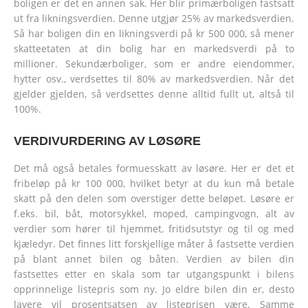
boligen er det en annen sak. Her blir primærboligen fastsatt
ut fra likningsverdien. Denne utgjør 25% av markedsverdien.
Så har boligen din en likningsverdi på kr 500 000, så mener
skatteetaten at din bolig har en markedsverdi på to
millioner. Sekundærboliger, som er andre eiendommer,
hytter osv., verdsettes til 80% av markedsverdien. Når det
gjelder gjelden, så verdsettes denne alltid fullt ut, altså til
100%.
VERDIVURDERING AV LØSØRE
Det må også betales formuesskatt av løsøre. Her er det et
fribeløp på kr 100 000, hvilket betyr at du kun må betale
skatt på den delen som overstiger dette beløpet. Løsøre er
f.eks. bil, båt, motorsykkel, moped, campingvogn, alt av
verdier som hører til hjemmet, fritidsutstyr og til og med
kjæledyr. Det finnes litt forskjellige måter å fastsette verdien
på blant annet bilen og båten. Verdien av bilen din
fastsettes etter en skala som tar utgangspunkt i bilens
opprinnelige listepris som ny. Jo eldre bilen din er, desto
lavere vil prosentsatsen av listeprisen være. Samme