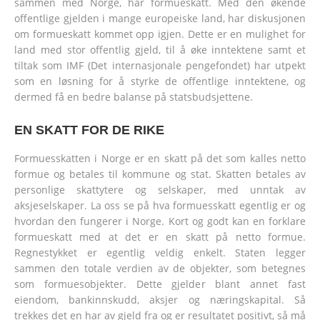
sammen med Norge, har formueskatt. Med den økende
offentlige gjelden i mange europeiske land, har diskusjonen
om formueskatt kommet opp igjen. Dette er en mulighet for
land med stor offentlig gjeld, til å øke inntektene samt et
tiltak som IMF (Det internasjonale pengefondet) har utpekt
som en løsning for å styrke de offentlige inntektene, og
dermed få en bedre balanse på statsbudsjettene.
EN SKATT FOR DE RIKE
Formuesskatten i Norge er en skatt på det som kalles netto
formue og betales til kommune og stat. Skatten betales av
personlige skattytere og selskaper, med unntak av
aksjeselskaper. La oss se på hva formuesskatt egentlig er og
hvordan den fungerer i Norge. Kort og godt kan en forklare
formueskatt med at det er en skatt på netto formue.
Regnestykket er egentlig veldig enkelt. Staten legger
sammen den totale verdien av de objekter, som betegnes
som formuesobjekter. Dette gjelder blant annet fast
eiendom, bankinnskudd, aksjer og næringskapital. Så
trekkes det en har av gjeld fra og er resultatet positivt, så må