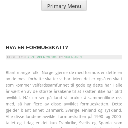
Skip
Primary Menu
to
SIRENIAN.ORG – LÅN UTEN
content
SIKKERHET &
KREDITTKORT
HVA ER FORMUESKATT?
POSTED ON
SEPTEMBER 20, 2016
BY
SIRENIAN59
Blant mange folk i Norge, gjerne de med formue, er dette en
av de mest forhatte skatter vi har. Men, det er også en skatt
som kommer velferdssamfunnet til gode og dette har i alle
år vært en av de største årsakene til at skatten ikke har blitt
avviklet. Når en ser på land vi bruker å sammenlikne oss
med, så har flere av disse avviklet formueskatten. Dette
gjelder blant annet Danmark, Sverige, Finland og Tyskland.
Alle disse landene avviklet formueskatten på 1990- og 2000-
tallet og i dag er det kun Frankrike, Sveits og Spania, som