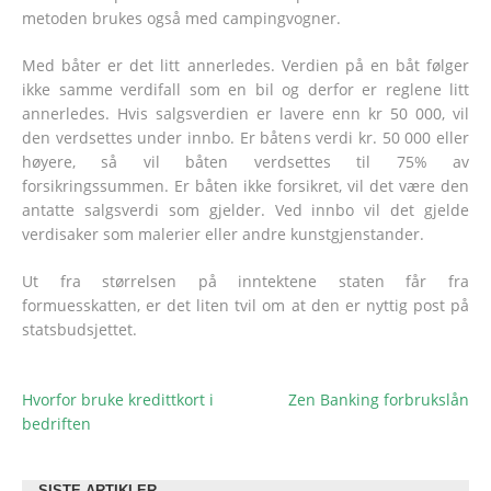
metoden brukes også med campingvogner.
Med båter er det litt annerledes. Verdien på en båt følger
ikke samme verdifall som en bil og derfor er reglene litt
annerledes. Hvis salgsverdien er lavere enn kr 50 000, vil
den verdsettes under innbo. Er båtens verdi kr. 50 000 eller
høyere, så vil båten verdsettes til 75% av
forsikringssummen. Er båten ikke forsikret, vil det være den
antatte salgsverdi som gjelder. Ved innbo vil det gjelde
verdisaker som malerier eller andre kunstgjenstander.
Ut fra størrelsen på inntektene staten får fra
formuesskatten, er det liten tvil om at den er nyttig post på
statsbudsjettet.
Hvorfor bruke kredittkort i
Zen Banking forbrukslån
POST
bedriften
NAVIGATION
SISTE ARTIKLER