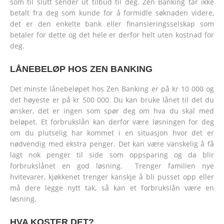
som til slutt sender ut tilbud til deg. Zen Banking tar ikke
betalt fra deg som kunde for å formidle søknaden videre,
det er den enkelte bank eller finansieringsselskap som
betaler for dette og det hele er derfor helt uten kostnad for
deg.
LÅNEBELØP HOS ZEN BANKING
Det minste lånebeløpet hos Zen Banking er på kr 10 000 og
det høyeste er på kr 500 000. Du kan bruke lånet til det du
ønsker, det er ingen som spør deg om hva du skal med
beløpet. Et forbrukslån kan derfor være løsningen for deg
om du plutselig har kommet i en situasjon hvor det er
nødvendig med ekstra penger. Det kan være vanskelig å få
lagt nok penger til side som oppsparing og da blir
forbrukslånet en god løsning. Trenger familien nye
hvitevarer, kjøkkenet trenger kanskje å bli pusset opp eller
må dere legge nytt tak, så kan et forbrukslån være en
løsning.
HVA KOSTER DET?