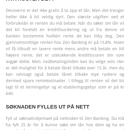
Dessverre er det ikke gratis å ta opp et lån. Men det trenger
heller ikke å bli veldig dyrt. Den største utgiften ved et
forbrukslån er renten du må betale. Når du søker om lån vil
det bli foretatt en kredittvurdering og ut fra denne vil
banken bestemme hvilken rente de kan tilby deg. Den
gjennomsnittlige renten hos Zen Banking er på 15,8%. Noen
vil få tilbudt en lavere rente mens andre må betale en litt
høyere rente, det er utelukkende kredittscoren din som
avgjør dette. Men, nedbetalingstiden kan du velge selv. Her
er det mulighet for å betale lånet tilbake over 15 år, men du
kan selvsagt også betale lånet tilbake mye raskere og
dermed spare rentekostnader. I tillegg til renten vil det bli
lagt til et termingebyr og et etableringsgebyr som er på kr
640.
SØKNADEN FYLLES UT PÅ NETT
Fyll ut søknadsskjemaet på nettsiden til Zen Banking. Du må
ha fylt 25 år for å kunne søke om lån hos dem og ha en