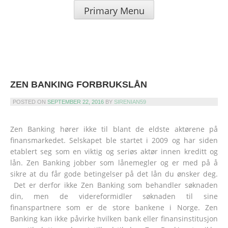
Skip
Primary Menu
to
SIRENIAN.ORG – LÅN UTEN
content
SIKKERHET &
KREDITTKORT
ZEN BANKING FORBRUKSLÅN
POSTED ON
SEPTEMBER 22, 2016
BY
SIRENIAN59
Zen Banking hører ikke til blant de eldste aktørene på
finansmarkedet. Selskapet ble startet i 2009 og har siden
etablert seg som en viktig og seriøs aktør innen kreditt og
lån. Zen Banking jobber som lånemegler og er med på å
sikre at du får gode betingelser på det lån du ønsker deg.
Det er derfor ikke Zen Banking som behandler søknaden
din, men de videreformidler søknaden til sine
finanspartnere som er de store bankene i Norge. Zen
Banking kan ikke påvirke hvilken bank eller finansinstitusjon