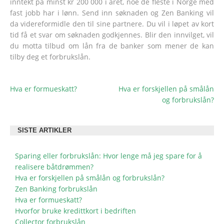
inntekt på minst kr 200 000 i året, noe de fleste i Norge med
fast jobb har i lønn. Send inn søknaden og Zen Banking vil
da videreformidle den til sine partnere. Du vil i løpet av kort
tid få et svar om søknaden godkjennes. Blir den innvilget, vil
du motta tilbud om lån fra de banker som mener de kan
tilby deg et forbrukslån.
Hva er formueskatt?
Hva er forskjellen på smålån
POST
og forbrukslån?
NAVIGATION
SISTE ARTIKLER
Sparing eller forbrukslån: Hvor lenge må jeg spare for å
realisere båtdrømmen?
Hva er forskjellen på smålån og forbrukslån?
Zen Banking forbrukslån
Hva er formueskatt?
Hvorfor bruke kredittkort i bedriften
Collector forbrukslån