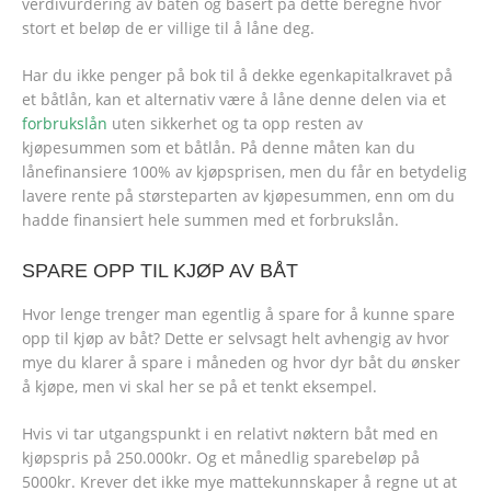
verdivurdering av båten og basert på dette beregne hvor
stort et beløp de er villige til å låne deg.
Har du ikke penger på bok til å dekke egenkapitalkravet på
et båtlån, kan et alternativ være å låne denne delen via et
forbrukslån
uten sikkerhet og ta opp resten av
kjøpesummen som et båtlån. På denne måten kan du
lånefinansiere 100% av kjøpsprisen, men du får en betydelig
lavere rente på størsteparten av kjøpesummen, enn om du
hadde finansiert hele summen med et forbrukslån.
SPARE OPP TIL KJØP AV BÅT
Hvor lenge trenger man egentlig å spare for å kunne spare
opp til kjøp av båt? Dette er selvsagt helt avhengig av hvor
mye du klarer å spare i måneden og hvor dyr båt du ønsker
å kjøpe, men vi skal her se på et tenkt eksempel.
Hvis vi tar utgangspunkt i en relativt nøktern båt med en
kjøpspris på 250.000kr. Og et månedlig sparebeløp på
5000kr. Krever det ikke mye mattekunnskaper å regne ut at