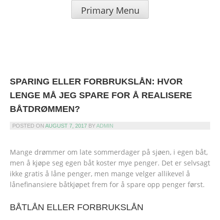
Skip
Primary Menu
to
SIRENIAN.ORG – LÅN UTEN
content
SIKKERHET &
KREDITTKORT
SPARING ELLER FORBRUKSLÅN: HVOR
LENGE MÅ JEG SPARE FOR Å REALISERE
BÅTDRØMMEN?
POSTED ON
AUGUST 7, 2017
BY
ADMIN
Mange drømmer om late sommerdager på sjøen, i egen båt,
men å kjøpe seg egen båt koster mye penger. Det er selvsagt
ikke gratis å låne penger, men mange velger allikevel å
lånefinansiere båtkjøpet frem for å spare opp penger først.
BÅTLÅN ELLER FORBRUKSLÅN