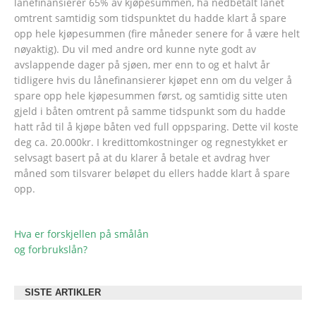
lånefinansierer 65% av kjøpesummen, ha nedbetalt lånet
omtrent samtidig som tidspunktet du hadde klart å spare
opp hele kjøpesummen (fire måneder senere for å være helt
nøyaktig). Du vil med andre ord kunne nyte godt av
avslappende dager på sjøen, mer enn to og et halvt år
tidligere hvis du lånefinansierer kjøpet enn om du velger å
spare opp hele kjøpesummen først, og samtidig sitte uten
gjeld i båten omtrent på samme tidspunkt som du hadde
hatt råd til å kjøpe båten ved full oppsparing. Dette vil koste
deg ca. 20.000kr. I kredittomkostninger og regnestykket er
selvsagt basert på at du klarer å betale et avdrag hver
måned som tilsvarer beløpet du ellers hadde klart å spare
opp.
Hva er forskjellen på smålån
POST
og forbrukslån?
NAVIGATION
SISTE ARTIKLER