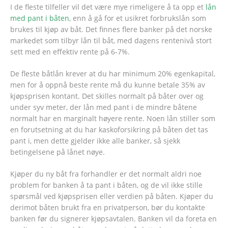
I de fleste tilfeller vil det være mye rimeligere å ta opp et
lån
med pant i båten
, enn å gå for et usikret forbrukslån som
brukes til kjøp av båt. Det finnes
flere banker
på det norske
markedet som tilbyr lån til båt, med dagens rentenivå stort
sett med en effektiv rente på 6-7%.
De fleste båtlån krever at du har minimum 20% egenkapital,
men for å oppnå beste rente må du kunne betale 35% av
kjøpsprisen kontant. Det skilles normalt på båter over og
under syv meter, der lån med pant i de mindre båtene
normalt har en marginalt høyere rente. Noen lån stiller som
en forutsetning at du har kaskoforsikring på båten det tas
pant i, men dette gjelder ikke alle banker, så sjekk
betingelsene på lånet nøye.
Kjøper du ny båt fra forhandler er det normalt aldri noe
problem for banken å ta pant i båten, og de vil ikke stille
spørsmål ved kjøpsprisen eller verdien på båten. Kjøper du
derimot båten brukt fra en privatperson, bør du kontakte
banken før du signerer kjøpsavtalen. Banken vil da foreta en