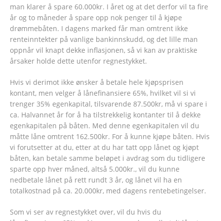
man klarer å spare 60.000kr. I året og at det derfor vil ta fire
år og to måneder å spare opp nok penger til å kjøpe
drømmebåten. I dagens marked får man omtrent ikke
renteinntekter på vanlige bankinnskudd, og det lille man
oppnår vil knapt dekke inflasjonen, så vi kan av praktiske
årsaker holde dette utenfor regnestykket.
Hvis vi derimot ikke ønsker å betale hele kjøpsprisen
kontant, men velger å lånefinansiere 65%, hvilket vil si vi
trenger 35% egenkapital, tilsvarende 87.500kr, må vi spare i
ca. Halvannet år for å ha tilstrekkelig kontanter til å dekke
egenkapitalen på båten. Med denne egenkapitalen vil du
måtte låne omtrent 162.500kr. For å kunne kjøpe båten. Hvis
vi forutsetter at du, etter at du har tatt opp lånet og kjøpt
båten, kan betale samme beløpet i avdrag som du tidligere
sparte opp hver måned, altså 5.000kr., vil du kunne
nedbetale lånet på rett rundt 3 år, og lånet vil ha en
totalkostnad på ca. 20.000kr, med dagens rentebetingelser.
Som vi ser av regnestykket over, vil du hvis du