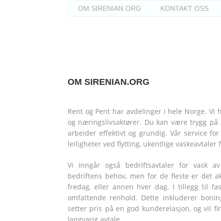
Skip
OM SIRENIAN.ORG
KONTAKT OSS
to
SIRENIAN.ORG – L
content
OM SIRENIAN.ORG
Rent og Pent har avdelinger i hele Norge. Vi h
og næringslivsaktører. Du kan være trygg på 
arbeider effektivt og grundig. Vår service f
leiligheter ved flytting, ukentlige vaskeavtaler
Vi inngår også bedriftsavtaler for vask av
bedriftens behov, men for de fleste er det a
fredag, eller annen hver dag. I tillegg til 
omfattende renhold. Dette inkluderer bonin
setter pris på en god kunderelasjon, og vil f
langvarig avtale.