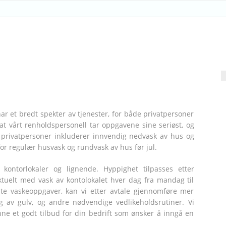
ÅN UTEN SIKKERHET & KREDI
ar et bredt spekter av tjenester, for både privatpersoner
at vårt renholdspersonell tar oppgavene sine seriøst, og
or privatpersoner inkluderer innvendig nedvask av hus og
 for regulær husvask og rundvask av hus før jul.
 kontorlokaler og lignende. Hyppighet tilpasses etter
ktuelt med vask av kontolokalet hver dag fra mandag til
faste vaskeoppgaver, kan vi etter avtale gjennomføre mer
g av gulv, og andre nødvendige vedlikeholdsrutiner. Vi
inne et godt tilbud for din bedrift som ønsker å inngå en